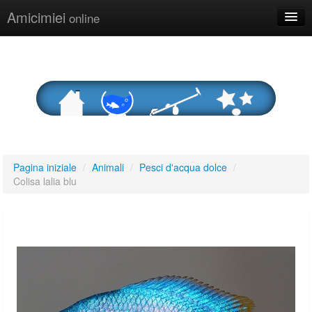
Amicimiei
online
Login o registrati
Pagina iniziale
/
Animali
/
Pesci d'acqua dolce
/
Colisa lalia blu