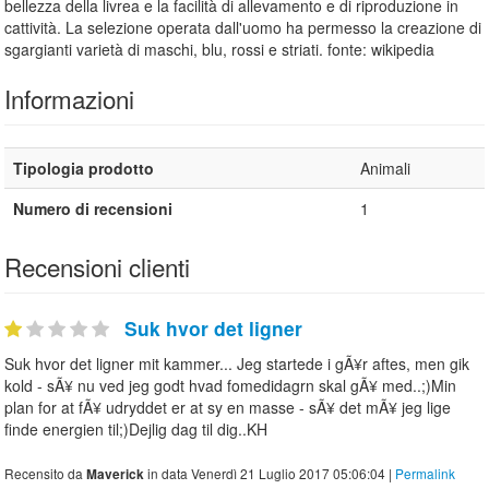
bellezza della livrea e la facilità di allevamento e di riproduzione in
cattività. La selezione operata dall'uomo ha permesso la creazione di
sgargianti varietà di maschi, blu, rossi e striati. fonte: wikipedia
Informazioni
Tipologia prodotto
Animali
Numero di recensioni
1
Recensioni clienti
Suk hvor det ligner
Suk hvor det ligner mit kammer... Jeg startede i gÃ¥r aftes, men gik
kold - sÃ¥ nu ved jeg godt hvad fomedidagrn skal gÃ¥ med..;)Min
plan for at fÃ¥ udryddet er at sy en masse - sÃ¥ det mÃ¥ jeg lige
finde energien til;)Dejlig dag til dig..KH
Recensito da
in data Venerdì 21 Luglio 2017 05:06:04 |
Permalink
Maverick