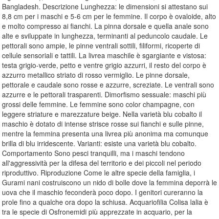
Bangladesh. Descrizione Lunghezza: le dimensioni si attestano sui
8,8 cm per i maschi e 5-6 cm per le femmine. Il corpo è ovaloide, alto
e molto compresso ai fianchi. La pinna dorsale e quella anale sono
alte e sviluppate in lunghezza, terminanti al peduncolo caudale. Le
pettorali sono ampie, le pinne ventrali sottili, filiformi, ricoperte di
cellule sensoriali e tattili. La livrea maschile è sgargiante e vistosa:
testa grigio-verde, petto e ventre grigio azzurri, il resto del corpo è
azzurro metallico striato di rosso vermiglio. Le pinne dorsale,
pettorale e caudale sono rosse e azzurre, screziate. Le ventrali sono
azzurre e le pettorali trasparenti. Dimorfismo sessuale: maschi più
grossi delle femmine. Le femmine sono color champagne, con
leggere striature e marezzature beige. Nella varietà blu cobalto il
maschio è dotato di intense strisce rosse sui fianchi e sulle pinne,
mentre la femmina presenta una livrea più anonima ma comunque
brilla di blu irridescente. Varianti: esiste una varietà blu cobalto.
Comportamento Sono pesci tranquilli, ma i maschi tendono
all'aggressività per la difesa del territorio e dei piccoli nel periodo
riproduttivo. Riproduzione Come le altre specie della famiglia, i
Gurami nani costruiscono un nido di bolle dove la femmina deporrà le
uova che il maschio feconderà poco dopo. I genitori cureranno la
prole fino a qualche ora dopo la schiusa. Acquariofilia Colisa lalia è
tra le specie di Osfronemidi più apprezzate in acquario, per la