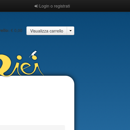
Login o registrati
rello:
€ 0,00
Visualizza carrello