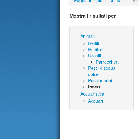
Pagina iniziale
/
Animali
/
Inset
Mostra i risultati per
Animali
Rettili
Roditori
Uccelli
Parrocchetti
Pesci d'acqua
dolce
Pesci marini
Insetti
Acquaristica
Acquari